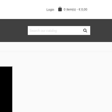
0
item(s)
-
€ 0,00
Login