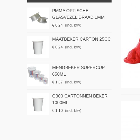
TON 400CC
PMMA OPTISCHE
M
GLASVEZEL DRAAD 1MM
€
€ 0,24
(incl. btw)
UPERCUP
MAATBEKER CARTON 25CC
M
1
€ 0,24
(incl. btw)
€
RCAST
MENGBEKER SUPERCUP
C
ORMAL SET
650ML
A
5
€ 1,37
(incl. btw)
€
G300 CARTONNEN BEKER
YL-1 –
E
1000ML
bestendige...
G
€ 1,10
(incl. btw)
€