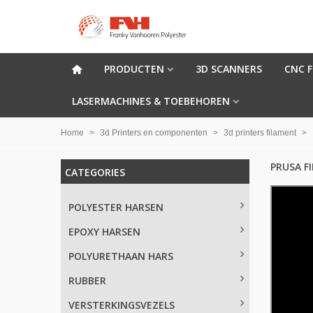
PRODUCTEN
3D SCANNERS
CNC 
LASERMACHINES & TOEBEHOREN
Home
>
3d Printers en componenten
>
3d printers filament
>
PRUSA F
CATEGORIES
POLYESTER HARSEN
EPOXY HARSEN
POLYURETHAAN HARS
RUBBER
VERSTERKINGSVEZELS