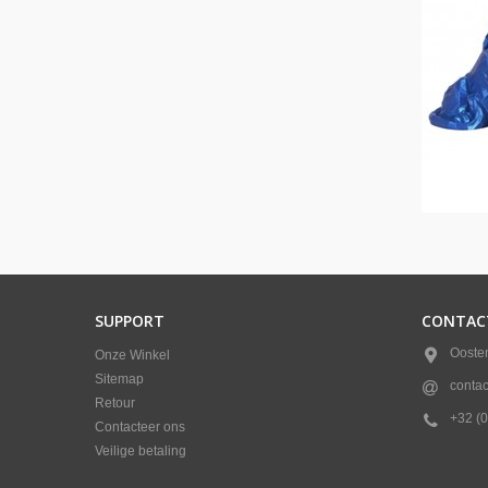
SUPPORT
CONTAC
Ooste
Onze Winkel
Sitemap
conta
Retour
+32 (0
Contacteer ons
Veilige betaling