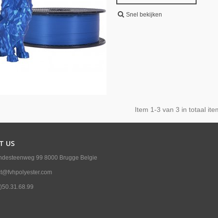
Snel bekijken
Item
1
-3 van 3 in totaal ite
T US
ndesteenweg 99 8000 Brugge Belgie
ct@fvhpolyester.com
)50.31.68.99