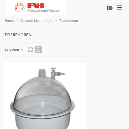
0
Home
>
Vacuum technologie
>
Toebehoren
TOEBEHOREN
Selecteer