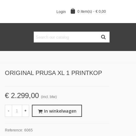
0
item(s)
-
€ 0,00
Login
ORIGINAL PRUSA XL 1 PRINTKOP
€ 2.299,00
(incl. btw)
In winkelwagen
-
+
Reference:
6065