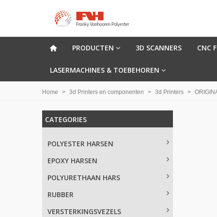
PRODUCTEN
3D SCANNERS
CNC 
LASERMACHINES & TOEBEHOREN
Home
>
3d Printers en componenten
>
3d Printers
>
ORIGIN
CATEGORIES
POLYESTER HARSEN
EPOXY HARSEN
POLYURETHAAN HARS
RUBBER
VERSTERKINGSVEZELS