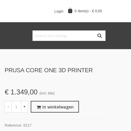
0
item(s)
-
€ 0,00
Login
PRUSA CORE ONE 3D PRINTER
€ 1.349,00
(incl. btw)
In winkelwagen
-
+
Reference:
6217