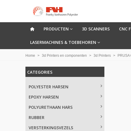
PRODUCTEN
3D SCANNERS
CNC 
LASERMACHINES & TOEBEHOREN
Home
>
3d Printers en componenten
>
3d Printers
>
PRUSA 
CATEGORIES
POLYESTER HARSEN
EPOXY HARSEN
POLYURETHAAN HARS
RUBBER
VERSTERKINGSVEZELS