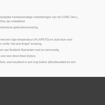
belangrijke hardwarematige verbeteringen van de CORE One L,
ne zijn ontwikkeld.
obleemloze gebruikerservaring.
n met een lage temperatuur (PLA/PETG) en sluit deze voor
 echte "set-and-forget"-ervaring.
en van flexibele filamenten snel en eenvoudig.
voor een direct-feed drybox.
e, wat resulteert in een nog betere afdrukkwaliteit en een