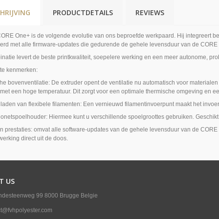
HRIJVING
PRODUCTDETAILS
REVIEWS
ORE One+ is de volgende evolutie van ons beproefde werkpaard. Hij integreert 
rd met alle firmware-updates die gedurende de gehele levensduur van de CORE O
natie levert de beste printkwaliteit, soepelere werking en een meer autonome, pr
ste kenmerken:
he bovenventilatie: De extruder opent de ventilatie nu automatisch voor materiale
 met een hoge temperatuur. Dit zorgt voor een optimale thermische omgeving en een
laden van flexibele filamenten: Een vernieuwd filamentinvoerpunt maakt het invoer
onetspoelhouder: Hiermee kunt u verschillende spoelgroottes gebruiken. Geschikt 
n prestaties: omvat alle software-updates van de gehele levensduur van de CORE On
erking direct uit de doos.
T US
ndesteenweg 99 8000 Brugge Belgie
ct@fvhpolyester.com