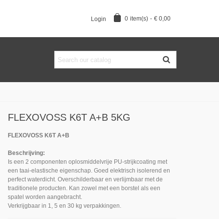
0
item(s)
-
€ 0,00
Login
FLEXOVOSS K6T A+B 5KG
FLEXOVOSS K6T A+B
Beschrijving:
Is een 2 componenten oplosmiddelvrije PU-strijkcoating met
een taai-elastische eigenschap. Goed elektrisch isolerend en
perfect waterdicht. Overschilderbaar en verlijmbaar met de
traditionele producten. Kan zowel met een borstel als een
spatel worden aangebracht.
Verkrijgbaar in 1, 5 en 30 kg verpakkingen.