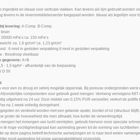
op ingesteld en ideaal voor verticale vlakken. Kan tevens als lijm gebruikt worden
g tevens in de levensmiddelensector toegepast worden. Ideaal als tegellijm voor t
ij levering:
A-Comp. B-Comp.
s bruin
 : 20000 mPa’s ca. 150 mPa’s
gewicht: ca. 1,6 gr/cm³ ca. 1,23 gr/cm³
id : 6 mnd in gesloten verpakking 6 mnd in gesloten verpakking
e : thixotroop vloeibaar
e gegevens:
A+B
0,5 - 1,5 kg/m² - afhankelijk van de toepassing
5 D 50
g:
s voor een zo droog en vetvrij mogelijk oppervlak. Bij poreuse ondergronden eerst
 Afzonderlijke componenten voor gebruik goed mengen. Vermeng vervolgens K6T en d
dig uitgehard na 24 uur. Door middel van 0,15% PUR-versneller, verkort de potlife 
 Pas na 1 week volledig doorgehard.
itgegoten en verdeeld worden met een getande spatel, borstel of rol (structuur blijft).
oe groter de hoeveelheid die men afmaakt, hoe korter de verwerkingstijd.
t mengen het inmengen van lucht vermijden, gebruik hiervoor onze speciale schro
en té hoge vochtigheidsgraad kan aanleiding geven tot de vorming van luchtbellen 
tie op deze pagina betreft technische aanwijzingen en is naar best weten samenge
chter nooit aanleiding tot enige aansprakelijkheid onzerzijds.