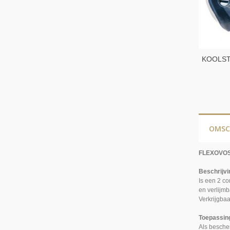
KOOLS
4251
OMSC
FLEXOVOS
Beschrijvi
Is een 2 co
en verlijm
Verkrijgbaa
Toepassin
Als bescher