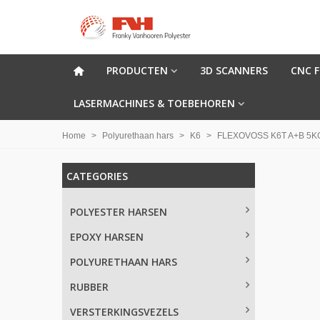
PRODUCTEN
3D SCANNERS
CNC 
LASERMACHINES & TOEBEHOREN
Home
>
Polyurethaan hars
>
K6
>
FLEXOVOSS K6T A+B 5K
CATEGORIES
POLYESTER HARSEN
EPOXY HARSEN
POLYURETHAAN HARS
RUBBER
VERSTERKINGSVEZELS