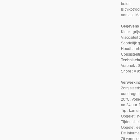
beton.
Is thixotro
aantast. Ma
Gegevens b
Kleur : grij
Viscositeit
Soortelijk 
Houdbaarhe
Consistenti
Technisch
Verbruik : 
Shore : A 9
Verwerkin
Zorg steed
uur drogen
20°C. Volle
na 24 uur.
Tip : kan u
Opgelet : h
Tijdens he
Opgelet: e
De informa
Zij vormt e