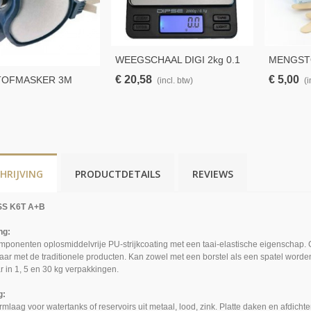
WEEGSCHAAL DIGI 2kg 0.1
MENGST
Nauwk
€ 20,58
€ 5,00
TOFMASKER 3M
(incl. btw)
(i
HRIJVING
PRODUCTDETAILS
REVIEWS
S K6T A+B
ng:
mponenten oplosmiddelvrije PU-strijkcoating met een taai-elastische eigenschap. G
baar met de traditionele producten. Kan zowel met een borstel als een spatel word
r in 1, 5 en 30 kg verpakkingen.
g:
mlaag voor watertanks of reservoirs uit metaal, lood, zink. Platte daken en afdic