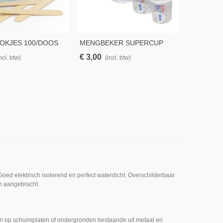
OKJES 100/DOOS
MENGBEKER SUPERCUP
INTACTO N
1900ML
XL – 100 
€ 3,00
€ 7,88
ncl. btw)
(incl. btw)
(in
oed elektrisch isolerend en perfect waterdicht. Overschilderbaar
en aangebracht.
hten op schuimplaten of ondergronden bestaande uit metaal en