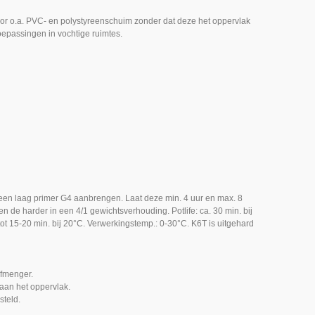
 voor o.a. PVC- en polystyreenschuim zonder dat deze het oppervlak
oepassingen in vochtige ruimtes.
 een laag primer G4 aanbrengen. Laat deze min. 4 uur en max. 8
e harder in een 4/1 gewichtsverhouding. Potlife: ca. 30 min. bij
tot 15-20 min. bij 20°C. Verwerkingstemp.: 0-30°C. K6T is uitgehard
efmenger.
aan het oppervlak.
steld.