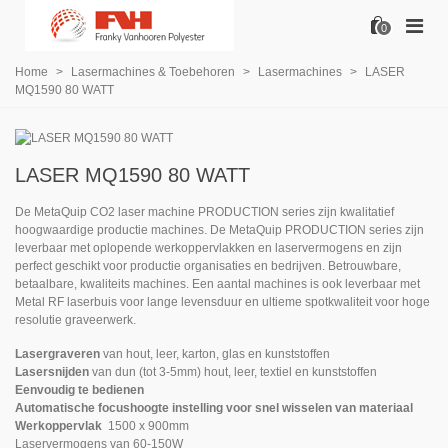
0
Home
>
Lasermachines & Toebehoren
>
Lasermachines
>
LASER
MQ1590 80 WATT
LASER MQ1590 80 WATT
De MetaQuip CO2 laser machine PRODUCTION series zijn kwalitatief
hoogwaardige productie machines. De MetaQuip PRODUCTION series zijn
leverbaar met oplopende werkoppervlakken en laservermogens en zijn
perfect geschikt voor productie organisaties en bedrijven. Betrouwbare,
betaalbare, kwaliteits machines. Een aantal machines is ook leverbaar met
Metal RF laserbuis voor lange levensduur en ultieme spotkwaliteit voor hoge
resolutie graveerwerk.
Lasergraveren
van hout, leer, karton, glas en kunststoffen
Lasersnijden
van dun (tot 3-5mm) hout, leer, textiel en kunststoffen
Eenvoudig te bedienen
Automatische focushoogte instelling voor snel wisselen van materiaal
Werkoppervlak
1500 x 900mm
Laservermogens van 60-150W