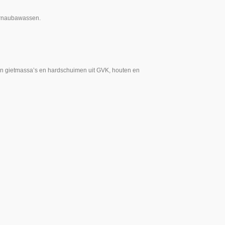
carnaubawassen.
an gietmassa’s en hardschuimen uit GVK, houten en