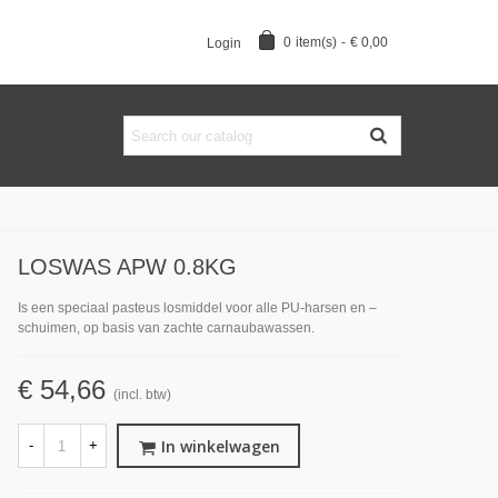
0
item(s)
-
€ 0,00
Login
LOSWAS APW 0.8KG
Is een speciaal pasteus losmiddel voor alle PU-harsen en –
schuimen, op basis van zachte carnaubawassen.
€ 54,66
(incl. btw)
In winkelwagen
-
+