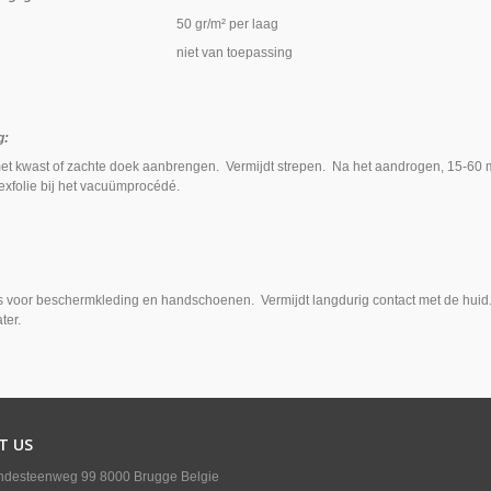
uik 50 gr/m² per laag
e niet van toepassing
g:
et kwast of zachte doek aanbrengen. Vermijdt strepen. Na het aandrogen, 15-60 m
exfolie bij het vacuümprocédé.
s voor beschermkleding en handschoenen. Vermijdt langdurig contact met de huid
ter.
T US
ndesteenweg 99 8000 Brugge Belgie