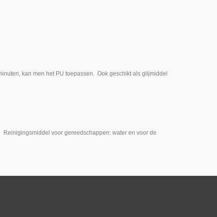
inuten, kan men het PU toepassen. Ook geschikt als glijmiddel
. Reinigingsmiddel voor gereedschappen: water en voor de