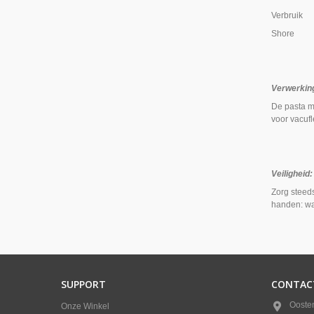
Verbr
Shor
Verwerkin
De pasta m
voor vacufl
Veiligheid:
Zorg steed
handen: wa
SUPPORT
CONTAC
Ooste
Onze Winkel