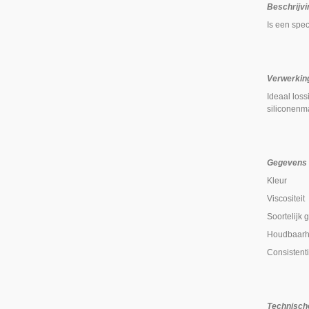
Beschrijvi
Is een spe
Verwerkin
Ideaal los
siliconenm
Gegevens b
Kleu
Visco
Soorte
Houdba
Cons
Technisch