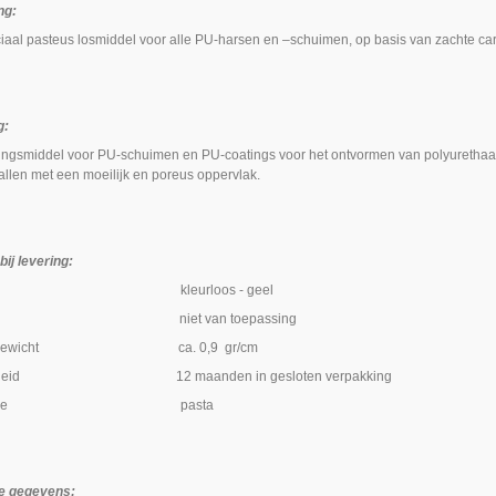
ng:
ciaal pasteus losmiddel voor alle PU-harsen en –schuimen, op basis van zachte 
g:
singsmiddel voor PU-schuimen en PU-coatings voor het ontvormen van polyuretha
allen met een moeilijk en poreus oppervlak.
ij levering:
r kleurloos - geel
siteit niet van toepassing
lijk gewicht ca. 0,9 gr/cm
arheid 12 maanden in gesloten verpakking
istentie pasta
e gegevens: