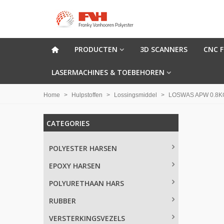
PRODUCTEN
3D SCANNERS
CNC 
LASERMACHINES & TOEBEHOREN
Home
>
Hulpstoffen
>
Lossingsmiddel
>
LOSWAS APW 0.8K
CATEGORIES
POLYESTER HARSEN
EPOXY HARSEN
POLYURETHAAN HARS
RUBBER
VERSTERKINGSVEZELS