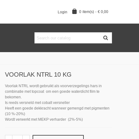
0
item(s)
-
€ 0,00
Login
VOORLAK NTRL 10 KG
Voorlak NTRL wordt gebruikt als voorverzegelings hars in
combinatie met topcoat om een goede waterdicht film te
bekomen.
Is reeds versneld met cobalt versneller
Heeft een goede dekkracht wanneer gemengd met pigmenten
(10 %-20%)
Wordt verwerkt met MEKP verharder (2%-5%)