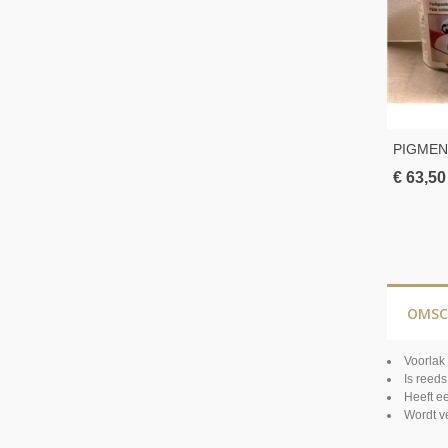
PIGMEN
€ 63,50
OMSC
Voorlak
Is reeds
Heeft e
Wordt v