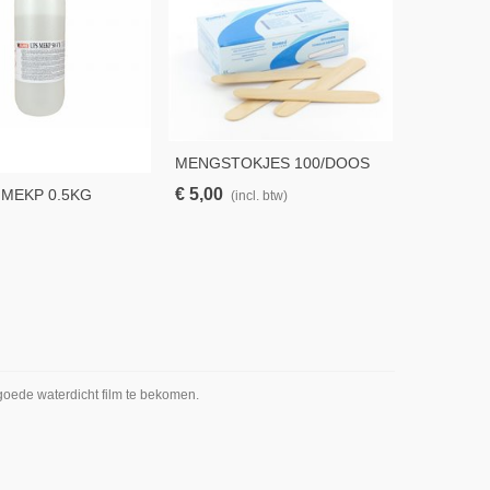
MENGSTOKJES 100/DOOS
MENGBEK
1900ML
€ 5,00
€ 3,00
MEKP 0.5KG
(incl. btw)
(in
goede waterdicht film te bekomen.