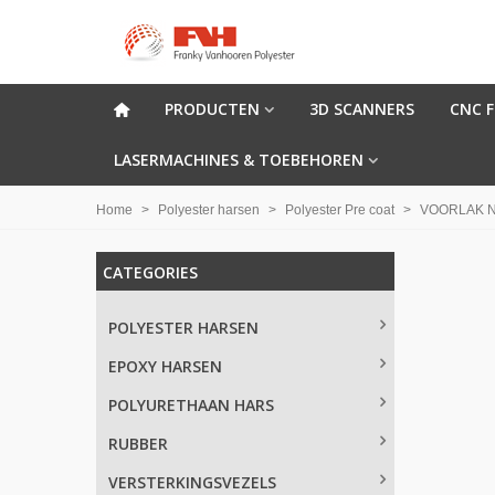
PRODUCTEN
3D SCANNERS
CNC 
LASERMACHINES & TOEBEHOREN
Home
>
Polyester harsen
>
Polyester Pre coat
>
VOORLAK N
CATEGORIES
POLYESTER HARSEN
EPOXY HARSEN
POLYURETHAAN HARS
RUBBER
VERSTERKINGSVEZELS