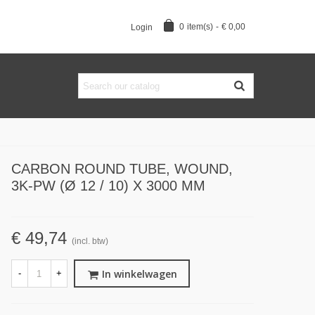
0
item(s)
-
€ 0,00
Login
CARBON ROUND TUBE, WOUND,
3K-PW (Ø 12 / 10) X 3000 MM
€ 49,74
(incl. btw)
In winkelwagen
-
+