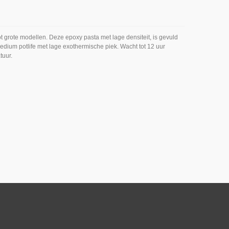
 grote modellen. Deze epoxy pasta met lage densiteit, is gevuld
dium potlife met lage exothermische piek. Wacht tot 12 uur
tuur.