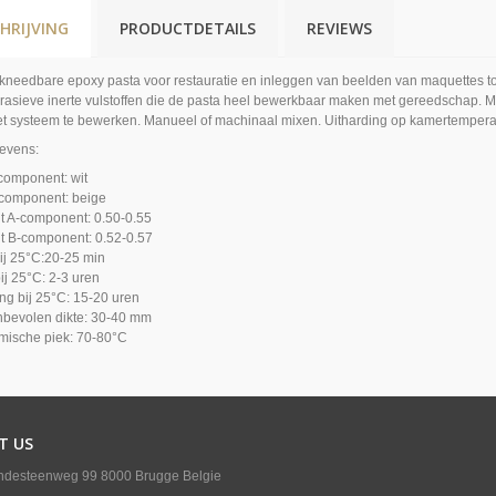
HRIJVING
PRODUCTDETAILS
REVIEWS
 kneedbare epoxy pasta voor restauratie en inleggen van beelden van maquettes tot
brasieve inerte vulstoffen die de pasta heel bewerkbaar maken met gereedschap. Me
et systeem te bewerken. Manueel of machinaal mixen. Uitharding op kamertempera
evens:
-component: wit
-component: beige
it A-component: 0.50-0.55
it B-component: 0.52-0.57
bij 25°C:20-25 min
bij 25°C: 2-3 uren
ng bij 25°C: 15-20 uren
bevolen dikte: 30-40 mm
mische piek: 70-80°C
T US
ndesteenweg 99 8000 Brugge Belgie