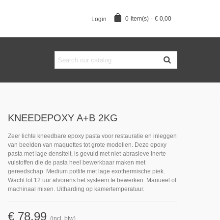
0
item(s)
-
€ 0,00
Login
KNEEDEPOXY A+B 2KG
Zeer lichte kneedbare epoxy pasta voor restauratie en inleggen
van beelden van maquettes tot grote modellen. Deze epoxy
pasta met lage densiteit, is gevuld met niet-abrasieve inerte
vulstoffen die de pasta heel bewerkbaar maken met
gereedschap. Medium potlife met lage exothermische piek.
Wacht tot 12 uur alvorens het systeem te bewerken. Manueel of
machinaal mixen. Uitharding op kamertemperatuur.
€ 78,99
(incl. btw)