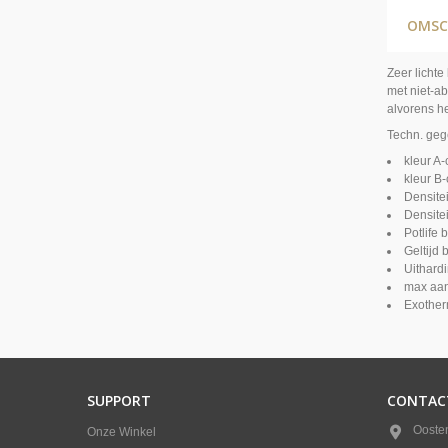
OMSC
Zeer lichte
met niet-a
alvorens h
Techn. geg
kleur A
kleur B
Densite
Densite
Potlife 
Geltijd 
Uithardi
max aan
Exother
SUPPORT
CONTAC
Ooste
Onze Winkel