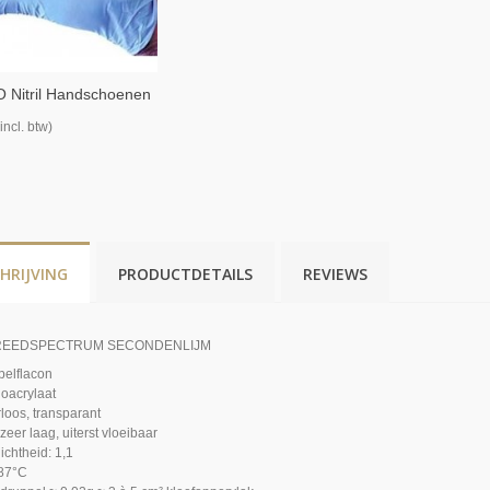
 Nitril Handschoenen
 Stuks
(incl. btw)
HRIJVING
PRODUCTDETAILS
REVIEWS
REEDSPECTRUM SECONDENLIJM
pelflacon
noacrylaat
rloos, transparant
 zeer laag, uiterst vloeibaar
ichtheid: 1,1
 87°C