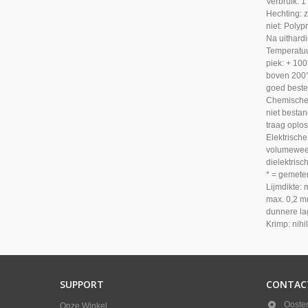
Verbruik: 1
Hechting: 
niet: Poly
Na uithardi
Temperatuu
piek: + 10
boven 200°
goed beste
Chemische 
niet bestan
traag oplos
Elektrische
volumewee
dielektris
* = gemete
Lijmdikte: 
max. 0,2 m
dunnere la
Krimp: nihi
SUPPORT
CONTAC
Ooste
Onze Winkel