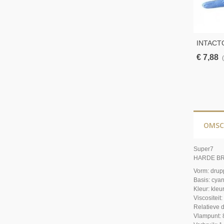
INTACTO
XL – 100
€ 7,88
OMSC
Super7
HARDE B
Vorm: drup
Basis: cya
Kleur: kleu
Viscositeit:
Relatieve d
Vlampunt: