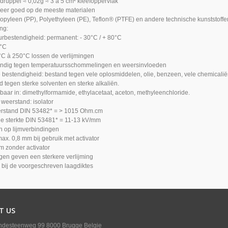
 druppel ≈ 0,02g ≈ 3 à 5 cm² kleefoppervlak
zeer goed op de meeste materialen
propyleen (PP), Polyethyleen (PE), Teflon® (PTFE) en andere technische kunststo
ng:
rbestendigheid: permanent: - 30°C / + 80°C
0°C
C à 250°C lossen de verlijmingen
ndig tegen temperatuursschommelingen en weersinvloeden
bestendigheid: bestand tegen vele oplosmiddelen, olie, benzeen, vele chemicali
d tegen sterke solventen en sterke alkaliën.
baar in: dimethylformamide, ethylacetaat, aceton, methyleenchloride.
 weerstand: isolator
rstand DIN 53482* = > 1015 Ohm.cm
che sterkte DIN 53481* = 11-13 kV/mm
n op lijmverbindingen
max. 0,8 mm bij gebruik met activator
m zonder activator
gen geven een sterkere verlijming
l bij de voorgeschreven laagdiktes
T US
ndesteenweg 99 8000 Brugge Belgie