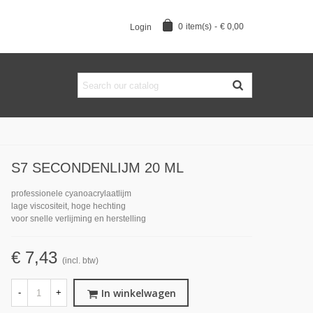
0
item(s)
-
€ 0,00
Login
S7 SECONDENLIJM 20 ML
professionele cyanoacrylaatlijm
lage viscositeit, hoge hechting
voor snelle verlijming en herstelling
€ 7,43
(incl. btw)
In winkelwagen
-
+