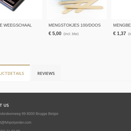
LE WEEGSCHAAL
MENGSTOKJES 100/DOOS
MENGBE
6KG 0.1NAUWK
650ML
€ 5,00
€ 1,37
(incl. btw)
(i
UCTDETAILS
REVIEWS
T US
ndesteenweg 99 8000 Brugge Belgie
ct@fvhpolyester.com