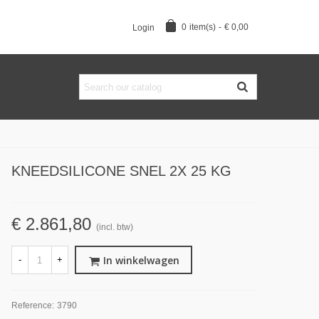
0
item(s)
-
€ 0,00
Login
KNEEDSILICONE SNEL 2X 25 KG
€ 2.861,80
(incl. btw)
In winkelwagen
-
+
Reference:
3790