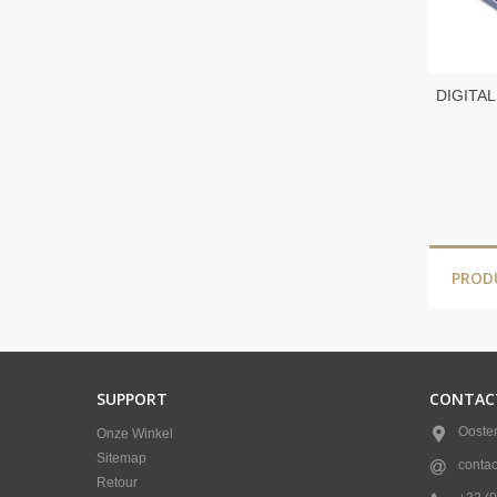
DIGITA
MINI 0.
PROD
SUPPORT
CONTAC
Ooste
Onze Winkel
Sitemap
conta
Retour