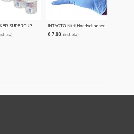
KER SUPERCUP
INTACTO Nitril Handschoenen
XL – 100 Stuks
€ 7,88
ncl. btw)
(incl. btw)