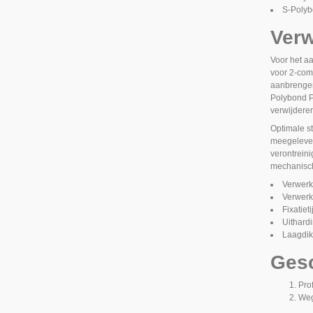
S-Poly
Verw
Voor het a
voor 2-com
aanbrengen
Polybond
verwijdere
Optimale st
meegeleverd
verontreini
mechanisch
Verwerk
Verwerki
Fixatiet
Uithardi
Laagdik
Gesc
Pro
Weg