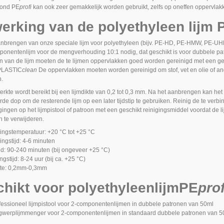
bond
PE
profi
kan ook zeer gemakkelijk worden gebruikt, zelfs op oneffen oppervlak
erking van de polyethyleen lijm
anbrengen van onze speciale lijm voor polyethyleen (bijv. PE-HD, PE-HMW, PE-U
ponentenlijm voor de mengverhouding 10:1 nodig, dat geschikt is voor dubbele pa
 van de lijm moeten de te lijmen oppervlakken goed worden gereinigd met een ges
PLASTIC
clean
De oppervlakken moeten worden gereinigd om stof, vet en olie of and
n.
erkte wordt bereikt bij een lijmdikte van 0,2 tot 0,3 mm. Na het aanbrengen kan 
e dop om de resterende lijm op een later tijdstip te gebruiken. Reinig de te verb
gingen op het lijmpistool of patroon met een geschikt reinigingsmiddel voordat de lij
 te verwijderen.
ingstemperatuur: +20 °C tot +25 °C
ngstijd: 4-6 minuten
ijd: 90-240 minuten (bij ongeveer +25 °C)
ngstijd: 8-24 uur (bij ca. +25 °C)
te: 0,2mm-0,3mm
hikt voor polyethyleenlijm
PE
prof
fessioneel lijmpistool voor 2-componentenlijmen in dubbele patronen van 50ml
werplijmmenger voor 2-componentenlijmen in standaard dubbele patronen van 5