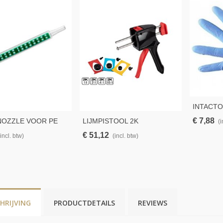
INTACTO 
XL – 100
€ 7,88
NOZZLE VOOR PE
LIJMPISTOOL 2K
(i
RTDRIDGE
CARTRIDGES 50 ML VOOR
€ 51,12
(incl. btw)
(incl. btw)
PE & PP
HRIJVING
PRODUCTDETAILS
REVIEWS