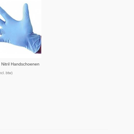
Nitril Handschoenen
 Stuks
ncl. btw)