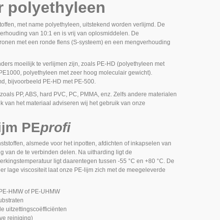
r polyethyleen
offen, met name polyethyleen, uitstekend worden verlijmd. De
erhouding van 10:1 en is vrij van oplosmiddelen. De
atronen met een ronde flens (S-systeem) en een mengverhouding
nders moeilijk te verlijmen zijn, zoals PE-HD (polyethyleen met
E1000, polyethyleen met zeer hoog moleculair gewicht).
jmd, bijvoorbeeld PE-HD met PE-500.
 zoals PP, ABS, hard PVC, PC, PMMA, enz. Zelfs andere materialen
k van het materiaal adviseren wij het gebruik van onze
lijm
PE
profi
ststoffen, alsmede voor het inpotten, afdichten of inkapselen van
g van de te verbinden delen. Na uitharding ligt de
erkingstemperatuur ligt daarentegen tussen -55 °C en +80 °C. De
r lage viscositeit laat onze PE-lijm zich met de meegeleverde
HD, PE-HMW of PE-UHMW
ubstraten
de uitzettingscoëfficiënten
ve reiniging)