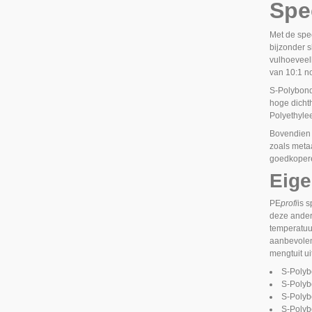
Spe
Met de spe
bijzonder 
vulhoeveel
van 10:1 n
S-Polybon
hoge dicht
Polyethyle
Bovendien 
zoals meta
goedkoper
Eige
PE
profi
is 
deze anders
temperatuu
aanbevolen
mengtuit u
S-Poly
S-Poly
S-Poly
S-Poly