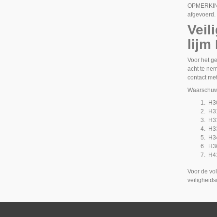
OPMERKI
afgevoerd.
Veil
lijm
Voor het g
acht te ne
contact met
Waarschuw
H30
H31
H31
H33
H34
H36
H41
Voor de vo
veiligheid