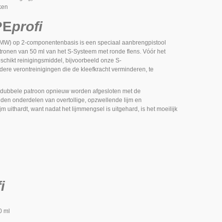
ken
PE
profi
HMW) op 2-componentenbasis is een speciaal aanbrengpistool
tronen van 50 ml van het S-Systeem met ronde flens. Vóór het
chikt reinigingsmiddel, bijvoorbeeld onze S-
ere verontreinigingen die de kleefkracht verminderen, te
het dubbele patroon opnieuw worden afgesloten met de
inden onderdelen van overtollige, opzwellende lijm en
m uithardt, want nadat het lijmmengsel is uitgehard, is het moeilijk
i
0 ml