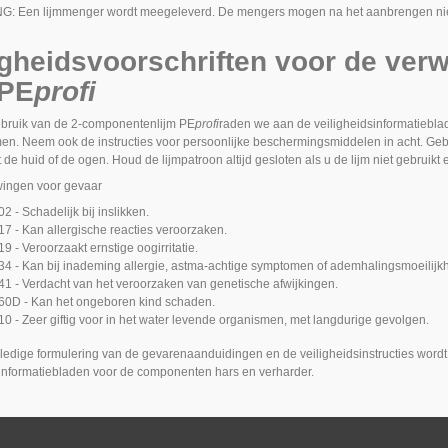
NG:
Een lijmmenger wordt meegeleverd. De mengers mogen na het aanbrengen niet
igheidsvoorschriften voor de ver
PE
profi
ebruik van de 2-componentenlijm
PE
profi
raden we aan de veiligheidsinformatiebla
men. Neem ook de instructies voor persoonlijke beschermingsmiddelen in acht. Gebr
 de huid of de ogen. Houd de lijmpatroon altijd gesloten als u de lijm niet gebruikt
ingen voor gevaar
2 - Schadelijk bij inslikken.
7 - Kan allergische reacties veroorzaken.
9 - Veroorzaakt ernstige oogirritatie.
4 - Kan bij inademing allergie, astma-achtige symptomen of ademhalingsmoeilijk
1 - Verdacht van het veroorzaken van genetische afwijkingen.
0D - Kan het ongeboren kind schaden.
0 - Zeer giftig voor in het water levende organismen, met langdurige gevolgen.
lledige formulering van de gevarenaanduidingen en de veiligheidsinstructies wordt
sinformatiebladen voor de componenten hars en verharder.