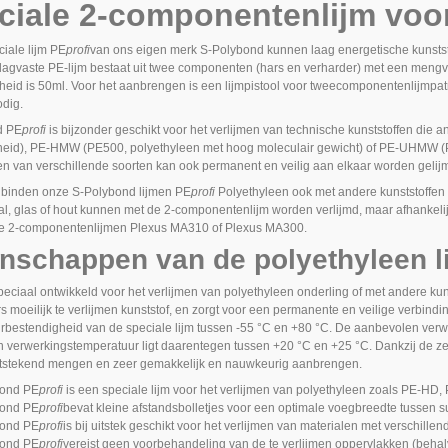
ciale 2-componentenlijm voo
ciale lijm
PE
profi
van ons eigen merk S-Polybond kunnen laag energetische kunstst
slagvaste PE-lijm bestaat uit twee componenten (hars en verharder) met een mengv
heid is 50ml. Voor het aanbrengen is een lijmpistool voor tweecomponentenlijmp
odig.
d
PE
profi
is bijzonder geschikt voor het verlijmen van technische kunststoffen die a
heid), PE-HMW (PE500, polyethyleen met hoog moleculair gewicht) of PE-UHMW (P
en van verschillende soorten kan ook permanent en veilig aan elkaar worden geli
binden onze S-Polybond lijmen
PE
profi
Polyethyleen ook met andere kunststoffen
al, glas of hout kunnen met de 2-componentenlijm worden verlijmd, maar afhankelij
e 2-componentenlijmen Plexus MA310 of Plexus MA300.
nschappen van de polyethyleen 
speciaal ontwikkeld voor het verlijmen van polyethyleen onderling of met andere kun
 moeilijk te verlijmen kunststof, en zorgt voor een permanente en veilige verbindin
rbestendigheid van de speciale lijm tussen -55 °C en +80 °C. De aanbevolen verw
 verwerkingstemperatuur ligt daarentegen tussen +20 °C en +25 °C. Dankzij de zee
itstekend mengen en zeer gemakkelijk en nauwkeurig aanbrengen.
bond
PE
profi
is een speciale lijm voor het verlijmen van polyethyleen zoals PE-
bond
PE
profi
bevat kleine afstandsbolletjes voor een optimale voegbreedte tussen s
bond
PE
profi
is bij uitstek geschikt voor het verlijmen van materialen met verschillen
bond
PE
profi
vereist geen voorbehandeling van de te verlijmen oppervlakken (behal