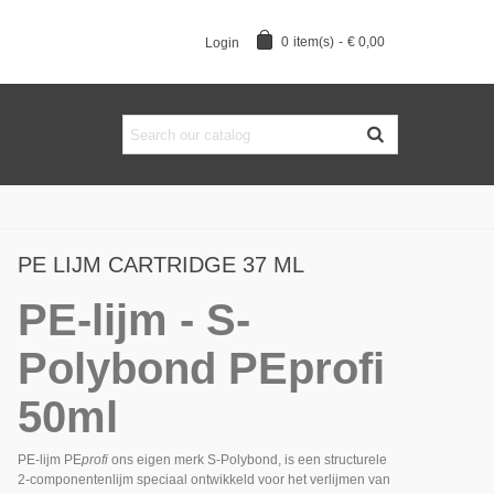
0
item(s)
-
€ 0,00
Login
PE LIJM CARTRIDGE 37 ML
PE-lijm - S-
Polybond PEprofi
50ml
PE-lijm
PE
profi
ons eigen merk S-Polybond, is een structurele
2-componentenlijm speciaal ontwikkeld voor het verlijmen van