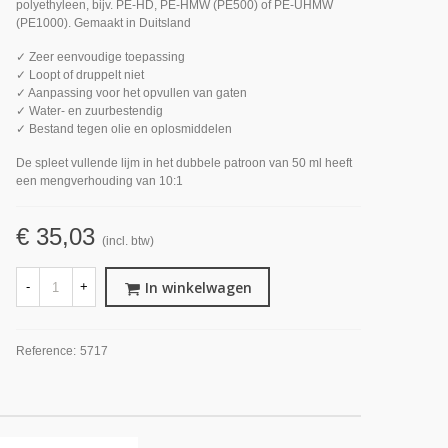
polyethyleen, bijv. PE-HD, PE-HMW (PE500) of PE-UHMW
(PE1000). Gemaakt in Duitsland
✓ Zeer eenvoudige toepassing
✓ Loopt of druppelt niet
✓ Aanpassing voor het opvullen van gaten
✓ Water- en zuurbestendig
✓ Bestand tegen olie en oplosmiddelen
De spleet vullende lijm in het dubbele patroon van 50 ml heeft
een mengverhouding van 10:1
€ 35,03
(incl. btw)
In winkelwagen
-
+
Reference:
5717