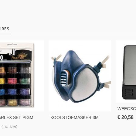
IRES
WEEGSCH
Nauwk
€ 20,58
ARLEX SET PIGM
KOOLSTOFMASKER 3M
 SERIES 2
4251
(incl. btw)