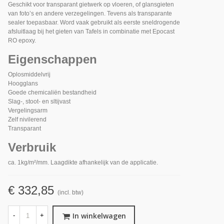
Geschikt voor transparant gietwerk op vloeren, of glansgieten
van foto’s en andere verzegelingen. Tevens als transparante
sealer toepasbaar. Word vaak gebruikt als eerste sneldrogende
afsluitlaag bij het gieten van Tafels in combinatie met Epocast
RO epoxy.
Eigenschappen
Oplosmiddelvrij
Hoogglans
Goede chemicaliën bestandheid
Slag-, stoot- en sltijvast
Vergelingsarm
Zelf nivilerend
Transparant
Verbruik
ca. 1kg/m²/mm. Laagdikte afhankelijk van de applicatie.
€ 332,85
(incl. btw)
In winkelwagen
-
+