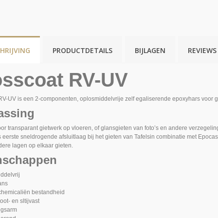
HRIJVING
PRODUCTDETAILS
BIJLAGEN
REVIEWS
osscoat RV-UV
RV-UV is een 2-componenten, oplosmiddelvrije zelf egaliserende epoxyhars voor gl
assing
or transparant gietwerk op vloeren, of glansgieten van foto’s en andere verzegeli
s eerste sneldrogende afsluitlaag bij het gieten van Tafelsin combinatie met Epoca
ere lagen op elkaar gieten.
nschappen
ddelvrij
ans
hemicaliën bestandheid
oot- en sltijvast
ngsarm