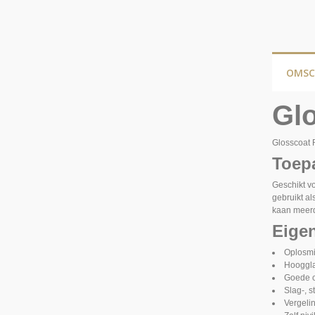
OMSC
Gl
Glosscoat 
Toep
Geschikt vo
gebruikt al
kaan meerd
Eige
Oplosmi
Hooggl
Goede c
Slag-, st
Vergeli