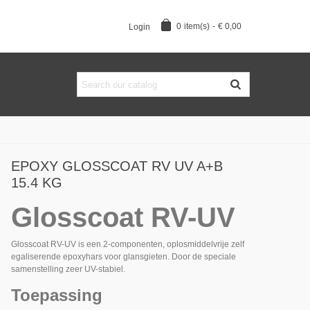
0
item(s)
-
€ 0,00
Login
EPOXY GLOSSCOAT RV UV A+B
15.4 KG
Glosscoat RV-UV
Glosscoat RV-UV is een 2-componenten, oplosmiddelvrije zelf
egaliserende epoxyhars voor glansgieten. Door de speciale
samenstelling zeer UV-stabiel.
Toepassing