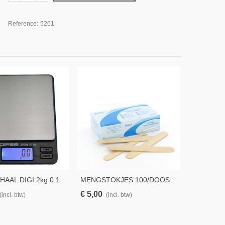
Reference:
5261
AAL DIGI 2kg 0.1
MENGSTOKJES 100/DOOS
MAATBEK
€ 5,00
€ 0,24
(incl. btw)
(incl. btw)
(in