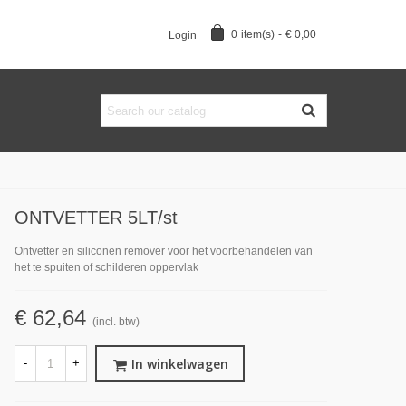
0
item(s)
-
€ 0,00
Login
ONTVETTER 5LT/st
Ontvetter en siliconen remover voor het voorbehandelen van
het te spuiten of schilderen oppervlak
€ 62,64
(incl. btw)
In winkelwagen
-
+