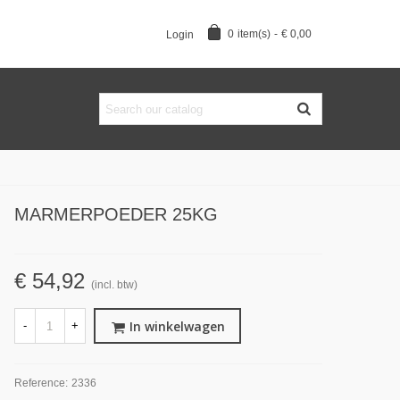
0
item(s)
-
€ 0,00
Login
MARMERPOEDER 25KG
€ 54,92
(incl. btw)
In winkelwagen
-
+
Reference:
2336