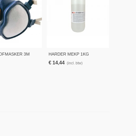
G4 HECH
€ 74,27
OFMASKER 3M
HARDER MEKP 1KG
(
€ 14,44
(incl. btw)