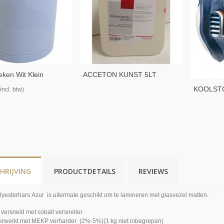
ken Wit Klein
ACCETON KUNST 5LT
KOOLST
(incl. btw)
4251
HRIJVING
PRODUCTDETAILS
REVIEWS
lyesterhars Azur is uitermate geschikt om te lamineren met glasvezel matten.
 versneld met cobalt versneller
erwerkt met MEKP verharder (2%-5%)(1 kg niet inbegrepen)