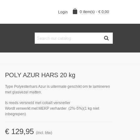
0
item(s)
-
€ 0,00
Login
POLY AZUR HARS 20 kg
Type Polyesterhars Azur is uitermate geschikt om te lamineren
met glasvezel matten.
Is reeds versneld met cobalt versneller
Wordt verwerkt met MEKP verharder (2%-5%)(1 kg niet
inbegrepen)
€ 129,95
(incl. btw)