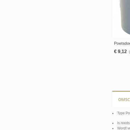
Poetsdoe
€ 9,12
OMSC
Type Po
Is reeds
Wordt v